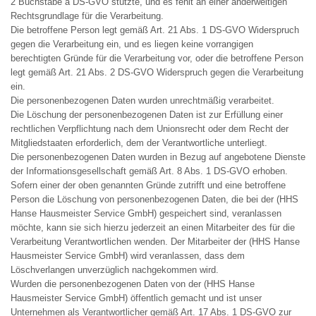
2 Buchstabe a DS-GVO stützte, und es fehlt an einer anderweitigen
Rechtsgrundlage für die Verarbeitung.
Die betroffene Person legt gemäß Art. 21 Abs. 1 DS-GVO Widerspruch
gegen die Verarbeitung ein, und es liegen keine vorrangigen
berechtigten Gründe für die Verarbeitung vor, oder die betroffene Person
legt gemäß Art. 21 Abs. 2 DS-GVO Widerspruch gegen die Verarbeitung
ein.
Die personenbezogenen Daten wurden unrechtmäßig verarbeitet.
Die Löschung der personenbezogenen Daten ist zur Erfüllung einer
rechtlichen Verpflichtung nach dem Unionsrecht oder dem Recht der
Mitgliedstaaten erforderlich, dem der Verantwortliche unterliegt.
Die personenbezogenen Daten wurden in Bezug auf angebotene Dienste
der Informationsgesellschaft gemäß Art. 8 Abs. 1 DS-GVO erhoben.
Sofern einer der oben genannten Gründe zutrifft und eine betroffene
Person die Löschung von personenbezogenen Daten, die bei der (HHS
Hanse Hausmeister Service GmbH) gespeichert sind, veranlassen
möchte, kann sie sich hierzu jederzeit an einen Mitarbeiter des für die
Verarbeitung Verantwortlichen wenden. Der Mitarbeiter der (HHS Hanse
Hausmeister Service GmbH) wird veranlassen, dass dem
Löschverlangen unverzüglich nachgekommen wird.
Wurden die personenbezogenen Daten von der (HHS Hanse
Hausmeister Service GmbH) öffentlich gemacht und ist unser
Unternehmen als Verantwortlicher gemäß Art. 17 Abs. 1 DS-GVO zur