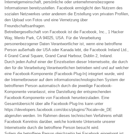
Internetgemeinschaft, persönliche oder unternehmensbezogene
Informationen bereitzustellen. Facebook ermöglicht den Nutzern des
sozialen Netzwerkes unter anderem die Erstellung von privaten Profilen,
den Upload von Fotos und eine Vernetzung über
Freundschaftsanfragen.
Betreibergesellschaft von Facebook ist die Facebook, Inc., 1 Hacker
Way, Menlo Park, CA 94025, USA. Für die Verarbeitung
personenbezogener Daten Verantwortlicher ist, wenn eine betroffene
Person außerhalb der USA oder Kanada lebt, die Facebook Ireland Ltd.,
4 Grand Canal Square, Grand Canal Harbour, Dublin 2, Ireland.
Durch jeden Aufruf einer der Einzelseiten dieser Internetseite, die durch
den für die Verarbeitung Verantwortlichen betrieben wird und auf welcher
eine Facebook-Komponente (Facebook-Plug-In) integriert wurde, wird
der Internetbrowser auf dem informationstechnologischen System der
betroffenen Person automatisch durch die jeweilige Facebook-
Komponente veranlasst, eine Darstellung der entsprechenden
Facebook-Komponente von Facebook herunterzuladen. Eine
Gesamtübersicht über alle Facebook-Plug-Ins kann unter
https://developers.facebook.com/docs/plugins/?locale=de_DE
abgerufen werden. Im Rahmen dieses technischen Verfahrens erhält
Facebook Kenntnis darüber, welche konkrete Unterseite unserer
Internetseite durch die betroffene Person besucht wird.
Sofern die betroffene Person gleichzeitig bei Facebook eingeloggt ist,