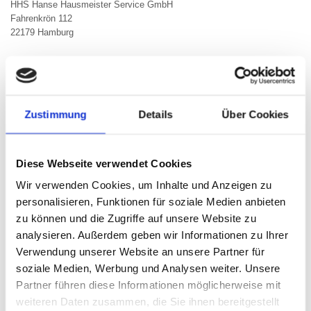
HHS Hanse Hausmeister Service GmbH
Fahrenkrön 112
22179 Hamburg
KONTAKTDATEN
Telefon:
040 645 10 66
Telefax: 040 6451069
E-Mail:
info@hanse-hausmeister-service.de
Zustimmung
Details
Über Cookies
Auch an Wochenenden, Feiertagen und außerhalb
unserer Öffnungszeiten, sind wir telefonisch für Sie
erreichbar. Wir stehen Ihnen mit einer
Notdienstbereitschaft an 365 Tagen 24 Stunden
zur
Diese Webseite verwendet Cookies
Verfügung.
Wir verwenden Cookies, um Inhalte und Anzeigen zu
Unsere Öffnungszeiten
personalisieren, Funktionen für soziale Medien anbieten
Montag - Freitag
09:00 - 16:00
zu können und die Zugriffe auf unsere Website zu
analysieren. Außerdem geben wir Informationen zu Ihrer
Verwendung unserer Website an unsere Partner für
soziale Medien, Werbung und Analysen weiter. Unsere
Partner führen diese Informationen möglicherweise mit
weiteren Daten zusammen, die Sie ihnen bereitgestellt